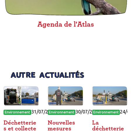
Agenda de l'Atlas
AUTRE ACTUALITÉS
31/07/2026
30/07/2026
24/0
Environnement
Environnement
Environnement
Déchetterie
Nouvelles
La
s et collecte
mesures
déchetterie