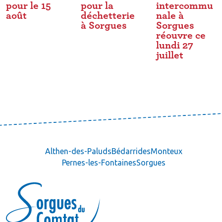
pour le 15
pour la
intercommu
août
déchetterie
nale à
à Sorgues
Sorgues
réouvre ce
lundi 27
juillet
Althen-des-Paluds
Bédarrides
Monteux
Pernes-les-Fontaines
Sorgues