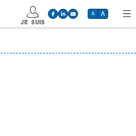
A
A
Je suis