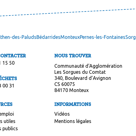
lthen-des-Paluds
Bédarrides
Monteux
Pernes-les-Fontaines
Sorg
CONTACTER
NOUS TROUVER
1 15 50
Communauté d'Agglomération
Les Sorgues du Comtat
340, Boulevard d’Avignon
ÉCHETS
CS 60075
3 00 31
84170 Monteux
URCES
INFORMATIONS
emploi
Vidéos
 utiles
Mentions légales
 publics