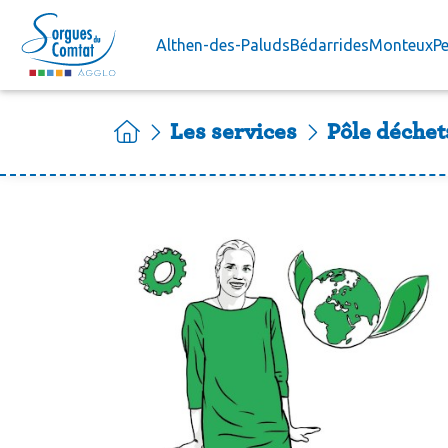
Accéder au contenu
Althen-des-Paluds
Bédarrides
Monteux
Pe
Les services
Pôle déchet