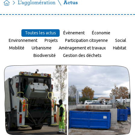
L’agglomération
Actus
Toutes les actus
Évènement
Économie
Environnement
Projets
Participation citoyenne
Social
Mobilité
Urbanisme
Aménagement et travaux
Habitat
Biodiversité
Gestion des déchets