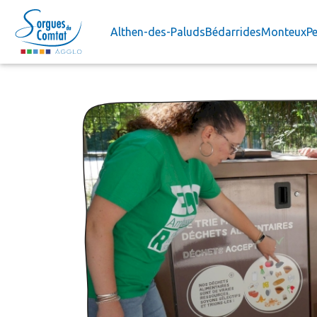
Accéder au contenu
Althen-des-Paluds
Bédarrides
Monteux
Pe