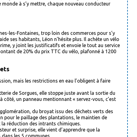
t le monde à s’y mettre, chaque nouveau conducteur
rnes-les-Fontaines, trop loin des commerces pour s’y
aide ses habitants, Léon n’hésite plus. Il achète un vélo
e, y joint les justificatifs et envoie le tout au service
 montant de 20% du prix TTC du vélo, plafonné à 1200
.
hets
ion, mais les restrictions en eau l’obligent à faire
terie de Sorgues, elle stoppe juste avant la sortie du
 à côté, un panneau mentionnant « servez-vous, c’est
gglomération, du broyat issu des déchets verts des
n pour le paillage des plantations, le maintien de
et la réduction des intrants chimiques.
teur et surprise, elle vient d’apprendre que la
ets dans les 5 communes.