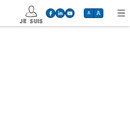
A
A
Je suis