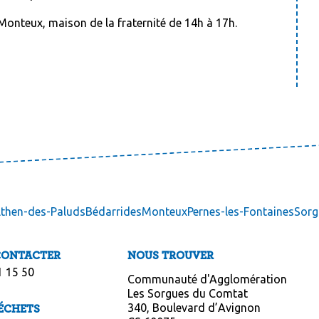
 Monteux, maison de la fraternité de 14h à 17h.
lthen-des-Paluds
Bédarrides
Monteux
Pernes-les-Fontaines
Sorg
CONTACTER
NOUS TROUVER
1 15 50
Communauté d'Agglomération
Les Sorgues du Comtat
340, Boulevard d’Avignon
ÉCHETS