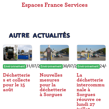
Espaces France Services
AUTRE ACTUALITÉS
31/07/2026
30/07/2026
24/0
Environnement
Environnement
Environnement
Déchetterie
Nouvelles
La
s et collecte
mesures
déchetterie
pour le 15
pour la
intercommu
août
déchetterie
nale à
à Sorgues
Sorgues
réouvre ce
lundi 27