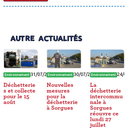
AUTRE ACTUALITÉS
31/07/2026
30/07/2026
24/0
Environnement
Environnement
Environnement
Déchetterie
Nouvelles
La
s et collecte
mesures
déchetterie
pour le 15
pour la
intercommu
août
déchetterie
nale à
à Sorgues
Sorgues
réouvre ce
lundi 27
juillet